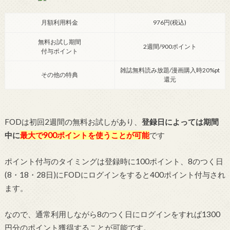
月額利用料金
976円(税込)
無料お試し期間
2週間/900ポイント
付与ポイント
雑誌無料読み放題/漫画購入時20%pt
その他の特典
還元
FODは初回2週間の無料お試しがあり、
登録日によっては期間
中に
最大で900ポイントを使うことが可能
です
ポイント付与のタイミングは登録時に100ポイント、8のつく日
(8・18・28日)にFODにログインをすると400ポイント付与され
ます。
なので、通常利用しながら8のつく日にログインをすれば1300
円分のポイント獲得することが可能です。