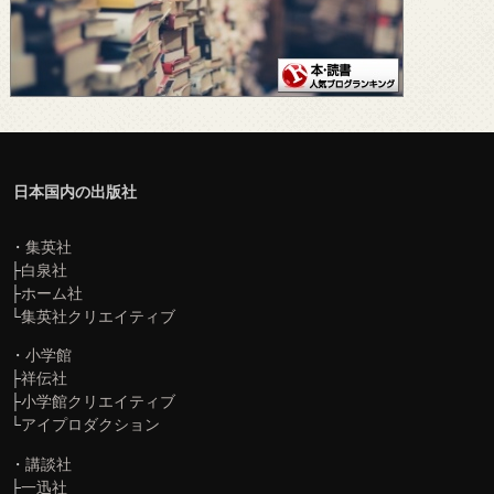
├
白泉社
├
ホーム社
└
集英社クリエイティブ
・
小学館
├
祥伝社
├
小学館クリエイティブ
└
アイプロダクション
・
講談社
├
一迅社
├
星海社
├
講談社コミッククリエイト
└
光文社
・
KADOKAWA
├
KADOKAWA Game Linkage
└
ブシロードメディア
・
スクエア・エニックス
・
秋田書店