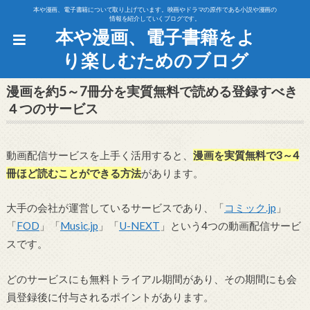
本や漫画、電子書籍について取り上げています。映画やドラマの原作である小説や漫画の
情報を紹介していくブログです。
本や漫画、電子書籍をよ
り楽しむためのブログ
漫画を約5～7冊分を実質無料で読める登録すべき
４つのサービス
動画配信サービスを上手く活用すると、
漫画を実質無料で3～4
冊ほど読むことができる方法
があります。
大手の会社が運営しているサービスであり、「
コミック.jp
」
「
FOD
」「
Music.jp
」「
U-NEXT
」という4つの動画配信サービ
スです。
どのサービスにも無料トライアル期間があり、その期間にも会
員登録後に付与されるポイントがあります。