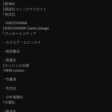
・
双葉社
├
エンジェル出版
└
NHN comico
・
竹書房
・
芳文社
・
少年画報社
└
大都社
・
秋水社
・
日本文芸社
└
リイド社
・
ぶんか社
├
海王社
└
楽楽出版
・
コアミックス
・
新潮社