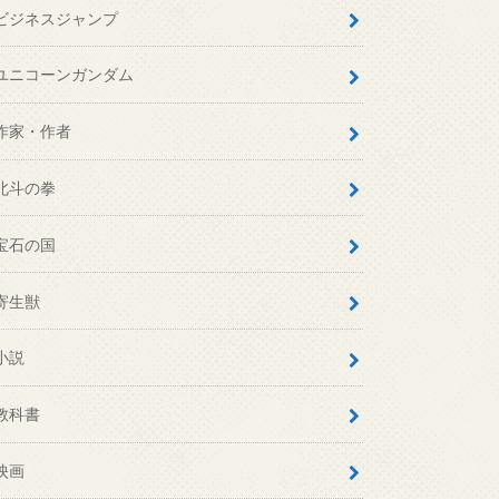
ビジネスジャンプ
ユニコーンガンダム
作家・作者
北斗の拳
宝石の国
寄生獣
小説
教科書
映画