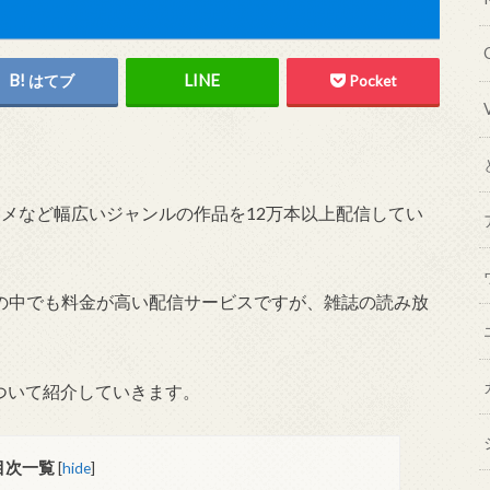
はてブ
Pocket
アニメなど幅広いジャンルの作品を12万本以上配信してい
ービスの中でも料金が高い配信サービスですが、雑誌の読み放
について紹介していきます。
目次一覧
[
hide
]