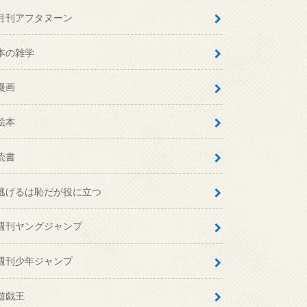
月刊アフタヌーン
本の雑学
漫画
絵本
読書
逃げるは恥だが役に立つ
週刊ヤングジャンプ
週刊少年ジャンプ
遊戯王