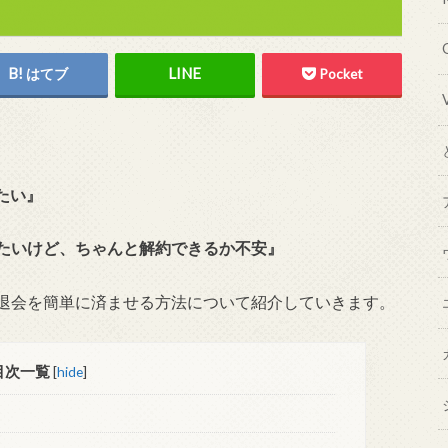
はてブ
Pocket
たい』
みたいけど、ちゃんと解約できるか不安』
・退会を簡単に済ませる方法について紹介していきます。
目次一覧
[
hide
]