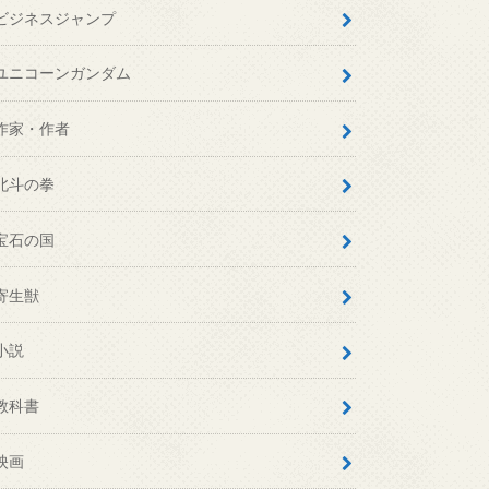
ビジネスジャンプ
ユニコーンガンダム
作家・作者
北斗の拳
宝石の国
寄生獣
小説
教科書
映画