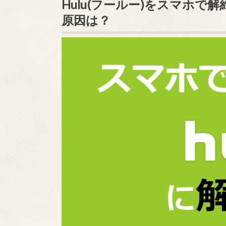
Hulu(フールー)をスマホ
原因は？