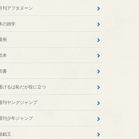
月刊アフタヌーン
本の雑学
漫画
絵本
読書
逃げるは恥だが役に立つ
週刊ヤングジャンプ
週刊少年ジャンプ
遊戯王