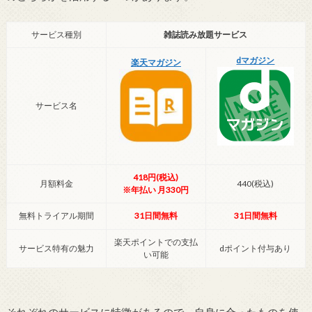
サービス種別
雑誌読み放題サービス
dマガジン
楽天マガジン
サービス名
418円(税込)
月額料金
440(税込)
※年払い 月330円
無料トライアル期間
31日間無料
31日間無料
楽天ポイントでの支払
サービス特有の魅力
dポイント付与あり
い可能