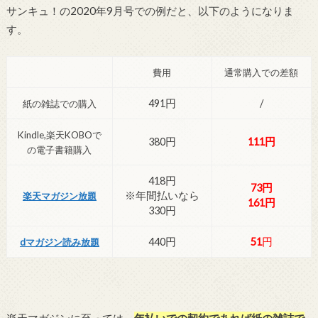
サンキュ！の2020年9月号での例だと、以下のようになりま
す。
費用
通常購入での差額
491円
/
紙の雑誌での購入
Kindle,楽天KOBOで
380円
111円
の電子書籍購入
418円
73円
※年間払いなら
楽天マガジン放題
161円
330円
440円
51
円
dマガジン読み放題