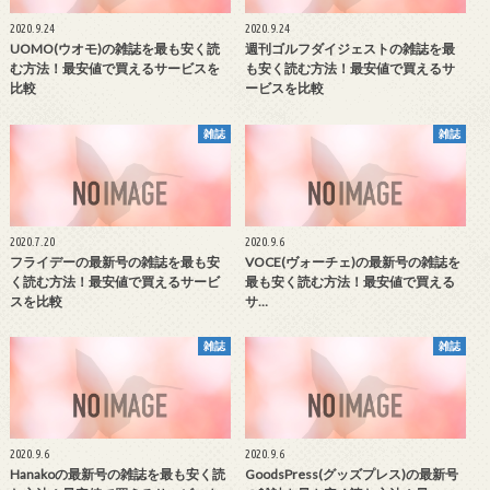
2020.9.24
2020.9.24
UOMO(ウオモ)の雑誌を最も安く読
週刊ゴルフダイジェストの雑誌を最
む方法！最安値で買えるサービスを
も安く読む方法！最安値で買えるサ
比較
ービスを比較
雑誌
雑誌
2020.7.20
2020.9.6
フライデーの最新号の雑誌を最も安
VOCE(ヴォーチェ)の最新号の雑誌を
く読む方法！最安値で買えるサービ
最も安く読む方法！最安値で買える
スを比較
サ…
雑誌
雑誌
2020.9.6
2020.9.6
Hanakoの最新号の雑誌を最も安く読
GoodsPress(グッズプレス)の最新号