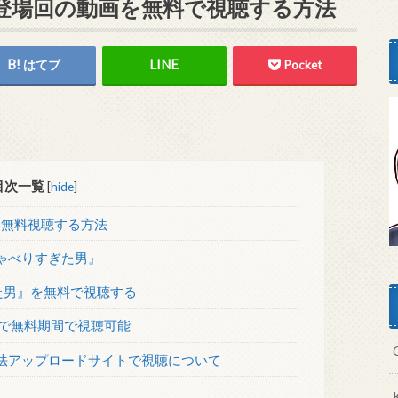
登場回の動画を無料で視聴する方法
はてブ
Pocket
目次一覧
[
hide
]
を無料視聴する方法
ゃべりすぎた男』
た男』を無料で視聴する
まで無料期間で視聴可能
法アップロードサイトで視聴について