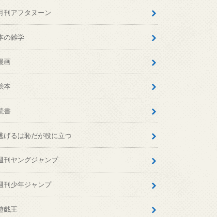
月刊アフタヌーン
本の雑学
漫画
絵本
読書
逃げるは恥だが役に立つ
週刊ヤングジャンプ
週刊少年ジャンプ
遊戯王