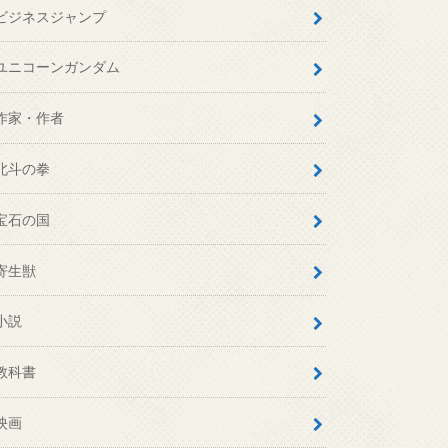
ビジネスジャンプ
ユニコーンガンダム
作家・作者
北斗の拳
宝石の国
寄生獣
小説
教科書
映画