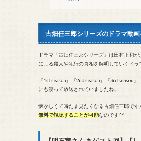
古畑任三郎シリーズのドラマ動画
ドラマ『古畑任三郎シリーズ』は田村正和が
による殺人や犯行の真相を解明していくドラ
『1st season』『2nd season』『3rd
にも渡って放送されていましたね。
懐かしくて時たま見たくなる古畑任三郎です
無料で視聴することが可能
なのです^^
【明石家さんまゲスト回】『し