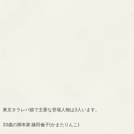
東京タラレバ娘で主要な登場人物は3人います。
33歳の脚本家 鎌田倫子(かまたりんこ)