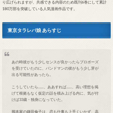
り広げられますが、共感できる内容のため既刊6巻にして累計
180万部を突破している人気漫画作品です。
東京タラレバ娘 あらすじ
あの時彼がもう少しセンスが良かったらプロポーズ
を受けていたのに、バンドマンの彼がもう少し芽が
出る可能性があったら。
こうしていたら……、ああすれば……、高い理想を掲
げて根拠もなく仮定の話を積み上げる内に、気が付
けば33歳・独身になっていた。
脚本家の鎌田倫子は、恋も仕事も上手くいかず、高