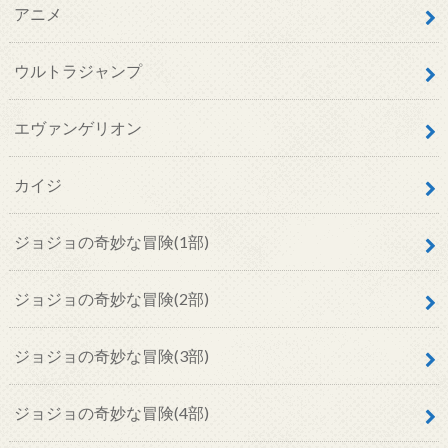
アニメ
ウルトラジャンプ
エヴァンゲリオン
カイジ
ジョジョの奇妙な冒険(1部)
ジョジョの奇妙な冒険(2部)
ジョジョの奇妙な冒険(3部)
ジョジョの奇妙な冒険(4部)