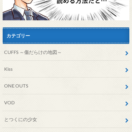
カテゴリー
CUFFS ～傷だらけの地図～
Kiss
ONE OUTS
VOD
とつくにの少女