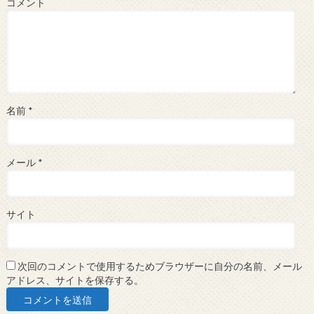
コメント
名前
*
メール
*
サイト
次回のコメントで使用するためブラウザーに自分の名前、メール
アドレス、サイトを保存する。