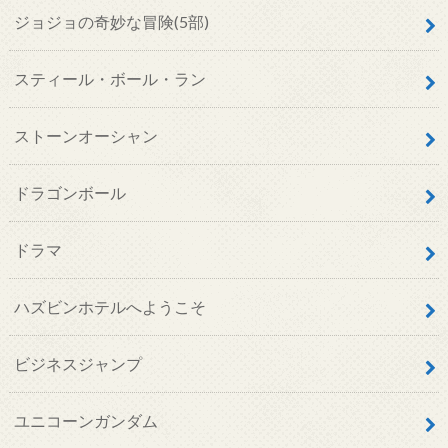
ジョジョの奇妙な冒険(5部)
スティール・ボール・ラン
ストーンオーシャン
ドラゴンボール
ドラマ
ハズビンホテルへようこそ
ビジネスジャンプ
ユニコーンガンダム