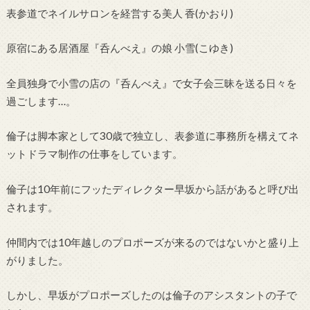
表参道でネイルサロンを経営する美人 香(かおり)
原宿にある居酒屋『呑んべえ』の娘 小雪(こゆき)
全員独身で小雪の店の『呑んべえ』で女子会三昧を送る日々を
過ごします…。
倫子は脚本家として30歳で独立し、表参道に事務所を構えてネ
ットドラマ制作の仕事をしています。
倫子は10年前にフッたディレクター早坂から話があると呼び出
されます。
仲間内では10年越しのプロポーズが来るのではないかと盛り上
がりました。
しかし、早坂がプロポーズしたのは倫子のアシスタントの子で