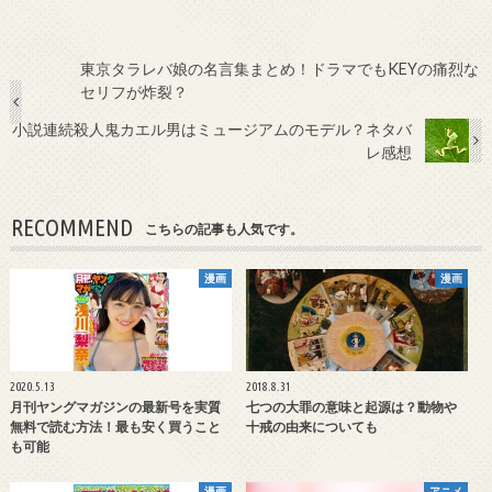
東京タラレバ娘の名言集まとめ！ドラマでもKEYの痛烈な
セリフが炸裂？
小説連続殺人鬼カエル男はミュージアムのモデル？ネタバ
レ感想
RECOMMEND
こちらの記事も人気です。
漫画
漫画
2020.5.13
2018.8.31
月刊ヤングマガジンの最新号を実質
七つの大罪の意味と起源は？動物や
無料で読む方法！最も安く買うこと
十戒の由来についても
も可能
漫画
アニメ