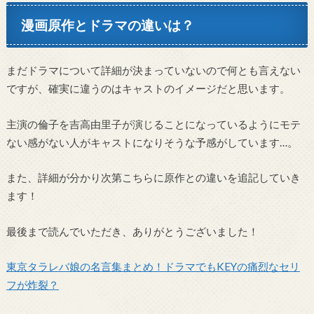
漫画原作とドラマの違いは？
まだドラマについて詳細が決まっていないので何とも言えない
ですが、確実に違うのはキャストのイメージだと思います。
主演の倫子を吉高由里子が演じることになっているようにモテ
ない感がない人がキャストになりそうな予感がしています…。
また、詳細が分かり次第こちらに原作との違いを追記していき
ます！
最後まで読んでいただき、ありがとうございました！
東京タラレバ娘の名言集まとめ！ドラマでもKEYの痛烈なセリ
フが炸裂？