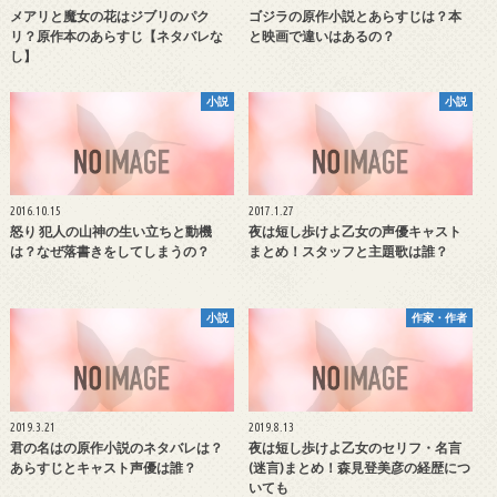
メアリと魔女の花はジブリのパク
ゴジラの原作小説とあらすじは？本
リ？原作本のあらすじ【ネタバレな
と映画で違いはあるの？
し】
小説
小説
2016.10.15
2017.1.27
怒り 犯人の山神の生い立ちと動機
夜は短し歩けよ乙女の声優キャスト
は？なぜ落書きをしてしまうの？
まとめ！スタッフと主題歌は誰？
小説
作家・作者
2019.3.21
2019.8.13
君の名はの原作小説のネタバレは？
夜は短し歩けよ乙女のセリフ・名言
あらすじとキャスト声優は誰？
(迷言)まとめ！森見登美彦の経歴につ
いても