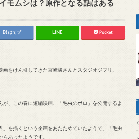
イモムシは？原作となる話はある
はてブ
Pocket
映画をけん引してきた宮崎駿さんとスタジオジブリ。
んが、この春に短編映画、「毛虫のボロ」を公開するよ
界」を描くという企画をあたためていたようで、「毛虫
からあったようです。