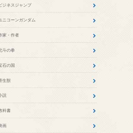
ビジネスジャンプ
ユニコーンガンダム
作家・作者
北斗の拳
宝石の国
寄生獣
小説
教科書
映画