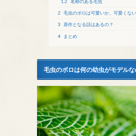
1.2
名称のある毛虫
2
毛虫のボロは可愛いか、可愛くな
3
原作となる話はあるの？
4
まとめ
毛虫のボロは何の幼虫がモデルな