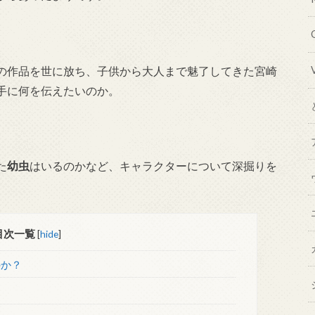
の作品を世に放ち、子供から大人まで魅了してきた宮崎
手に何を伝えたいのか。
た
幼虫
はいるのかなど、キャラクターについて深掘りを
目次一覧
[
hide
]
のか？