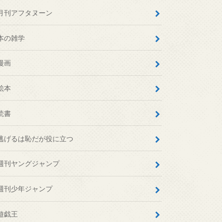
月刊アフタヌーン
本の雑学
漫画
絵本
読書
逃げるは恥だが役に立つ
週刊ヤングジャンプ
週刊少年ジャンプ
遊戯王