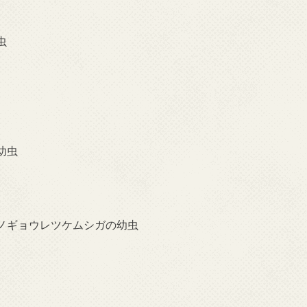
虫
幼虫
ノギョウレツケムシガの幼虫