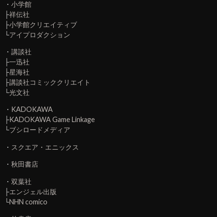
・
小学館
├
祥伝社
├
小学館クリエイティブ
└
アイプロダクション
・
講談社
├
一迅社
├
星海社
├
講談社コミッククリエイト
└
光文社
・
KADOKAWA
├
KADOKAWA Game Linkage
└
ブシロードメディア
・
スクエア・エニックス
・
秋田書店
・
双葉社
├
エンジェル出版
└
NHN comico