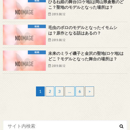
映画
ひるね姫の舞台(ロケ地)は岡山県倉敷のど
こ？聖地のモデルとなった場所は？
2019.08.12
映画
毛虫のボロのモデルとなったイモムシ
は？原作となる話はあるの？
2019.08.12
映画
未来のミライ磯子と金沢の聖地(ロケ地)は
どこ？モデルとなった舞台の場所は？
2019.08.12
1
2
3
…
6
>