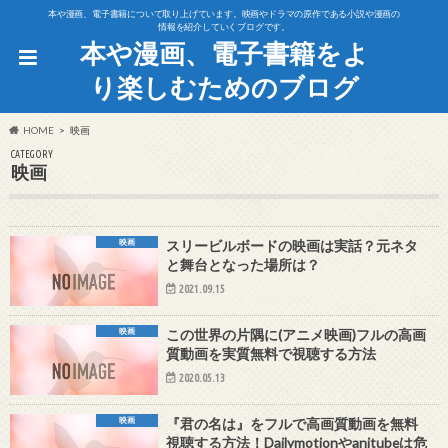
本や漫画、電子書籍について取り上げています。映画やドラマの原作である小説や漫画の
情報を紹介していくブログです。
本や漫画、電子書籍をよ
り楽しむためのブログ
HOME
映画
CATEGORY
映画
映画
スリービルボードの映画は実話？元ネタ
と舞台となった場所は？
2021.09.15
映画
この世界の片隅に(アニメ映画)フルの高画
質動画を実質無料で視聴する方法
2020.05.13
映画
『君の名は』をフルで高画質動画を無料
視聴する方法！Dailymotionやanitubeは危