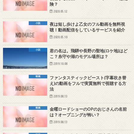
険？
2020.05.12
小説
夜は短し歩けよ乙女のフル動画を無料視
聴！動画配信をしているサービスを紹介
2020.05.10
小説
君の名は。飛騨や長野の聖地(ロケ地)はど
こ？糸守や湖のモデル場所は？
2019.10.08
映画
ファンタスティックビースト(字幕吹き替
え)の動画をフルで実質無料で視聴する方
法
2019.08.13
映画
金曜ロードショーのOPのおじさんの名前
は？オープニングが怖い？
2019.08.13