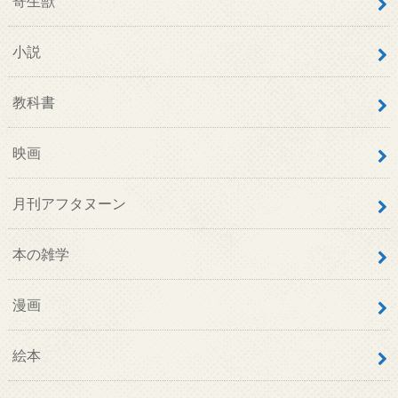
寄生獣
小説
教科書
映画
月刊アフタヌーン
本の雑学
漫画
絵本