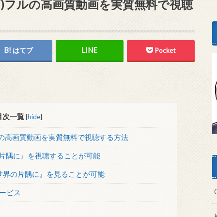
画)フルの高画質動画を実質無料で視聴
はてブ
Pocket
目次一覧
[
hide
]
ルの高画質動画を実質無料で視聴する方法
の片隅に』を視聴することが可能
の世界の片隅に』を見ることが可能
ービス