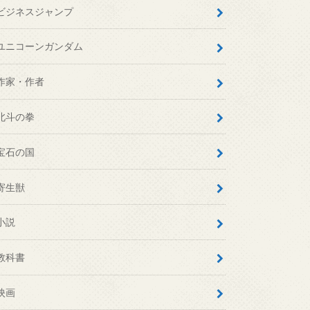
ビジネスジャンプ
ユニコーンガンダム
作家・作者
北斗の拳
宝石の国
寄生獣
小説
教科書
映画