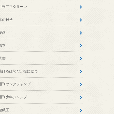
月刊アフタヌーン
本の雑学
漫画
絵本
読書
逃げるは恥だが役に立つ
週刊ヤングジャンプ
週刊少年ジャンプ
遊戯王