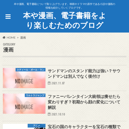
本や漫画、電子書籍について取り上げています。映画やドラマの原作である小説や漫画の
情報を紹介していくブログです。
本や漫画、電子書籍をよ
り楽しむためのブログ
HOME
漫画
CATEGORY
漫画
スティール・ボール・ラン
サンドマンのスタンド能力は強い？サウ
ンドマンは別人でなく後付け
2021.11.07
ウルトラジャンプ
ファニーバレンタイン大統領は痩せたら
変わりすぎ？初期から顔の変化について
解説
2021.10.10
アニメ
宝石の国のキャラクターを宝石の種類で