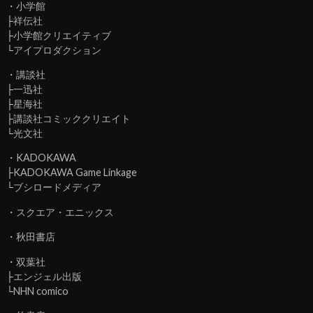
・
小学館
├
祥伝社
├
小学館クリエイティブ
└
アイプロダクション
・
講談社
├
一迅社
├
星海社
├
講談社コミッククリエイト
└
光文社
・
KADOKAWA
├
KADOKAWA Game Linkage
└
ブシロードメディア
・
スクエア・エニックス
・
秋田書店
・
双葉社
├
エンジェル出版
└
NHN comico