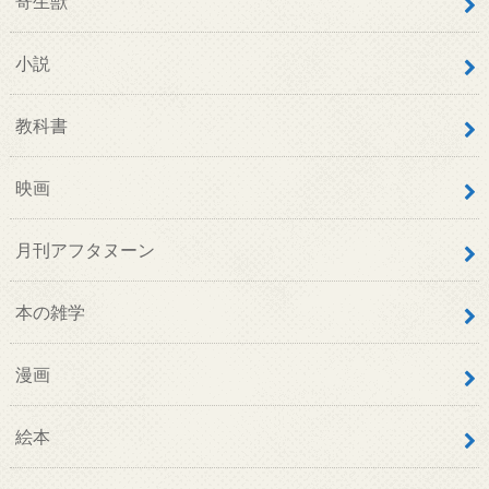
寄生獣
小説
教科書
映画
月刊アフタヌーン
本の雑学
漫画
絵本