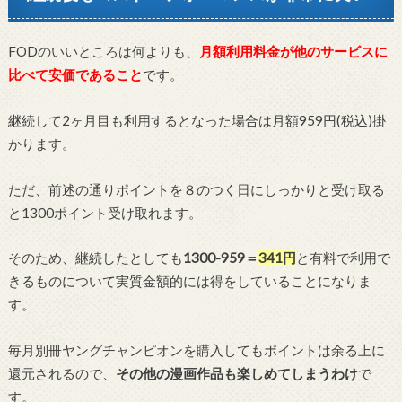
FODのいいところは何よりも、
月額利用料金が他のサービスに
比べて安価であること
です。
継続して2ヶ月目も利用するとなった場合は月額959円(税込)掛
かります。
ただ、前述の通りポイントを８のつく日にしっかりと受け取る
と1300ポイント受け取れます。
そのため、継続したとしても
1300-959＝
341円
と有料で利用で
きるものについて実質金額的には得をしていることになりま
す。
毎月別冊ヤングチャンピオンを購入してもポイントは余る上に
還元されるので、
その他の漫画作品も楽しめてしまうわけ
で
す。