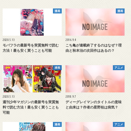
漫画
漫画
2020.5.13
2016.9.4
モバフラの最新号を実質無料で読む
こち亀が連載終了するのはなぜ？理
方法！最も安く買うことも可能
由と秋本治の次回作はあるの？
漫画
アニメ
2020.5.13
2018.9.7
週刊少年マガジンの最新号を実質無
ディーグレイマンのタイトルの意味
料で読む方法！最も安く買うことも
と由来は？作者の星野桂は病気？
可能
漫画
アニメ