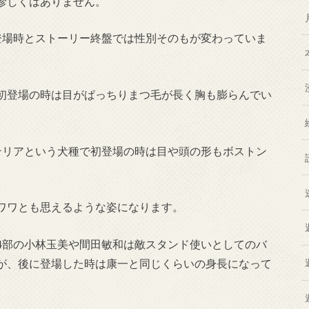
珍しくはありません。
登場時とストーリー終盤では性別そのもが変わっていま
初登場の時は目がぱっちりまつ毛が長く胸も膨らんでい
テリアという犬種で初登場の時は目や頭の形もボストン
ワワとも思えるような姿になります。
4部の小林玉美や間田敏和は敵スタンド使いとしてのバ
が、後に登場した時は康一と同じくらいの身長になって