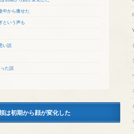
途中から痩せた
ぎという声も
悪い説
だった説
領は初期から顔が変化した