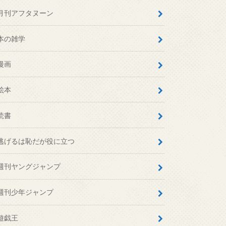
月刊アフタヌーン
本の雑学
漫画
絵本
読書
逃げるは恥だが役に立つ
週刊ヤングジャンプ
週刊少年ジャンプ
遊戯王