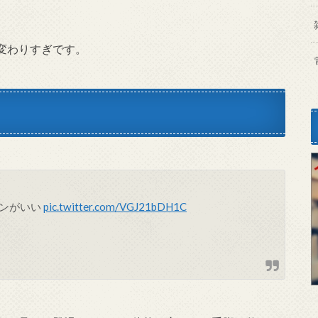
。
変わりすぎです。
インがいい
pic.twitter.com/VGJ21bDH1C