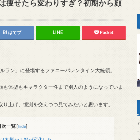
は痩せたら変わりすぎ？初期から顔
はてブ
Pocket
ボールラン」に登場するファニーバレンタイン大統領。
顔も体型もキャラクター性まで別人のようになっていま
取り上げ、憶測を交えつつ見てみたいと思います。
目次一覧
[
hide
]
は初期から顔が変化した