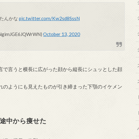
ったんかな
pic.twitter.com/Kw2sd8SssN
imJGE6JQWrWN)
October 13, 2020
言で言うと横長に広がった顔から縦長にシュッとした顔
れのようにも見えたものが引き締まった下顎のイケメン
途中から痩せた