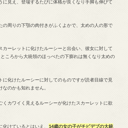
うに見え、登場するたびに体格が良くなり手脚も伸びて
たの周りの下顎の肉付きがふくよかで、太めの人の形で
スカーレットに化けたルーシーと出会い、彼女に対して
たところから大統領のほっぺたの下膨れは無くなり太めの
トに化けたルーシーに対してのものですが読者目線で見
けなのかも知れません。
ごくカワイく見えるルーシーが化けたスカーレットに欲
に化けているとはいえ、
14歳の女の子がチビデブの大統