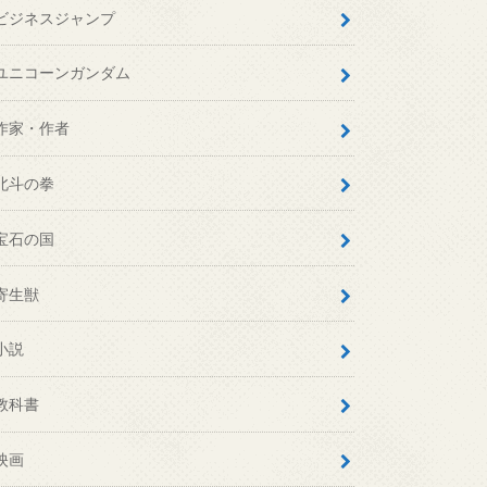
ビジネスジャンプ
ユニコーンガンダム
作家・作者
北斗の拳
宝石の国
寄生獣
小説
教科書
映画