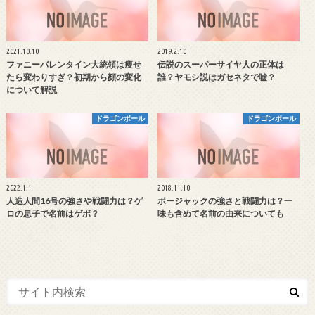
2021.10.10
2019.2.10
ファニーバレンタイン大統領は痩せ
伝説のスーパーサイヤ人の正体は
たら変わりすぎ？初期から顔の変化
誰？ヤモシ説はガセネタで嘘？
について解説
ドラゴンボール
ドラゴンボール
2022.1.1
2018.11.10
人造人間16号の強さや戦闘力は？ゲ
ボージャックの強さと戦闘力は？一
ロの息子で名前はゲボ？
味も含めて名前の由来についても