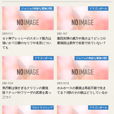
ジョジョの奇妙な冒険(3部)
ドラゴンボール
2019.11.5
2021.10.7
セト神アレッシーのスタンド能力は
激烈光弾の威力や強さは？ピッコロ
強いか？口癖のセリフや名言につい
最強技は原作で名前で出ていない？
ても
ドラゴンボール
ジョジョの奇妙な冒険(3部)
2021.9.29
2019.10.10
気円斬は強すぎるクリリンの最強
ホルホースの最後は再起不能で生き
技？ナッパやフリーザの尻尾を真っ
てる？3部のその後はどうしているか
二つ！
ウルトラジャンプ
ドラゴンボール