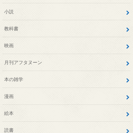
小説
教科書
映画
月刊アフタヌーン
本の雑学
漫画
絵本
読書