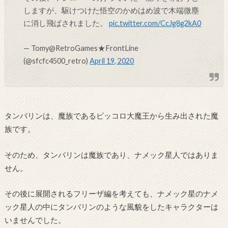
しますが、駆けつけた悟空のかめはめ波で木端微塵
に消し飛ばされました。
pic.twitter.com/CcJg8g2kA0
— Tomy@RetroGames★FrontLine
(@sfcfc4500_retro)
April 19, 2020
タンバリンは、魔族であるピッコロ大魔王から生み出された魔
族です。
そのため、タンバリンは魔族であり、ナメック星人ではありま
せん。
その後に展開されるフリーザ編を考えても、ナメック星のナメ
ック星人の中にタンバリンのような風貌をしたキャラクターは
いませんでした。