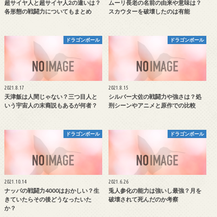
超サイヤ人と超サイヤ人2の違いは？
ムーリ長老の名前の由来や意味は？
各形態の戦闘力についてもまとめ
スカウターを破壊したのは有能
ドラゴンボール
ドラゴンボール
2021.8.17
2021.8.15
天津飯は人間じゃない？三つ目人と
シルバー大佐の戦闘力や強さは？処
いう宇宙人の末裔説もあるが何者？
刑シーンやアニメと原作での比較
ドラゴンボール
ドラゴンボール
2021.10.14
2021.6.26
ナッパの戦闘力4000はおかしい？生
兎人参化の能力は強いし最強？月を
きていたらその後どうなったいた
破壊されて死んだのか考察
か？