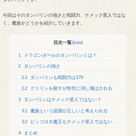
今回はそのタンバリンの強さと戦闘力、ナメック星人ではな
く、魔族かどうかを紹介していきます。
目次一覧
[
hide
]
1
ドラゴンボールのタンバリンとは？
2
タンバリンの強さ
2.1
タンバリンも戦闘力は170
2.2
クリリンを殺すが悟空に消し飛ばされる
3
タンバリンはナメック星人ではない？
3.1
魔族という認識が正しいと考えられる
3.2
ピッコロ大魔王もナメック星人ではない
4
まとめ