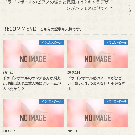
ドラゴンボールのピアノの強さと戦闘力は？キャラデザイ
ンがバラモスに似てる？
RECOMMEND
こちらの記事も人気です。
ドラゴンボール
ドラゴンボール
2021.9.3
2019.2.14
ドラゴンボールのランチさんが消え
ドラゴンボール超のアニメがひど
た理由は謎？二重人格にクレームが
い！嫌いだしつまらないと不評な理
入ったから？
由
ドラゴンボール
ドラゴンボール
2019.2.12
2021.10.19