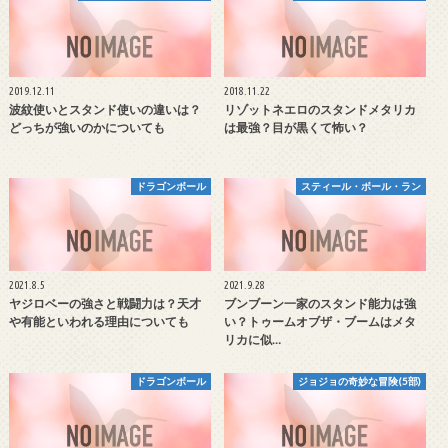
2019.12.11
2018.11.22
波紋使いとスタンド使いの違いは？
リゾットネエロのスタンドメタリカ
どっちが強いのかについても
は最強？目が黒くて怖い？
ドラゴンボール
スティール・ボール・ラン
2021.8.5
2021.9.28
ヤジロベーの強さと戦闘力は？天才
ブンブーン一家のスタンド能力は強
や有能といわれる理由についても
い？トゥームオブザ・ブームはメタ
リカに似…
ドラゴンボール
ジョジョの奇妙な冒険(5部)