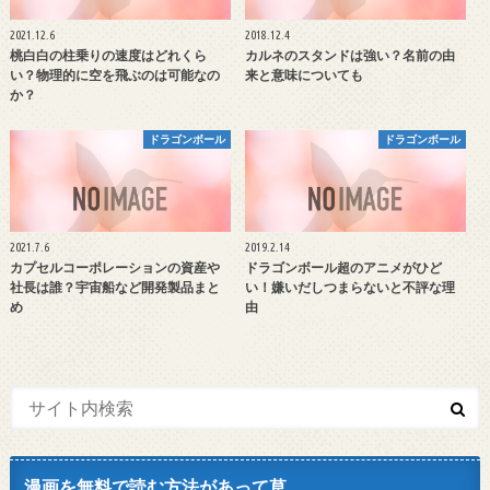
2021.12.6
2018.12.4
桃白白の柱乗りの速度はどれくら
カルネのスタンドは強い？名前の由
い？物理的に空を飛ぶのは可能なの
来と意味についても
か？
ドラゴンボール
ドラゴンボール
2021.7.6
2019.2.14
カプセルコーポレーションの資産や
ドラゴンボール超のアニメがひど
社長は誰？宇宙船など開発製品まと
い！嫌いだしつまらないと不評な理
め
由
漫画を無料で読む方法があって草