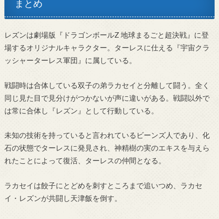
まとめ
レズンは劇場版『ドラゴンボールZ 地球まるごと超決戦』に登
場するオリジナルキャラクター。ターレスに仕える『宇宙クラ
ッシャーターレス軍団』に属している。
戦闘時は合体している双子の弟ラカセイと分離して闘う。
全く
同じ見た目で見分けがつかないが声に違いがある。戦闘以外で
は常に合体し『レズン』として行動している。
未知の技術を持っていると言われているビーンズ人であり、化
石の状態でターレスに発見され、神精樹の実のエキスを与えら
れたことによって復活、ターレスの仲間となる。
ラカセイは餃子にとどめを刺すところまで追いつめ、ラカセ
イ・レズンが共闘し天津飯を倒す。