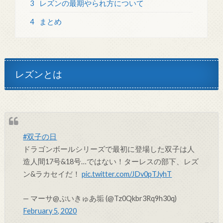
3
レズンの最期やられ方について
4
まとめ
レズンとは
#双子の日
ドラゴンボールシリーズで最初に登場した双子は人
造人間17号&18号…ではない！ターレスの部下、レズ
ン&ラカセイだ！
pic.twitter.com/JDv0pTJyhT
— マーサ@ぷいきゅあ垢 (@Tz0Qkbr3Rq9h30q)
February 5, 2020