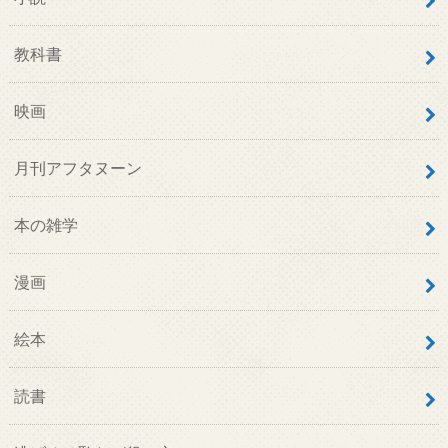
教科書
映画
月刊アフタヌーン
本の雑学
漫画
絵本
読書