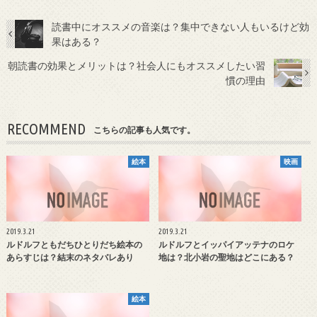
読書中にオススメの音楽は？集中できない人もいるけど効
果はある？
朝読書の効果とメリットは？社会人にもオススメしたい習
慣の理由
RECOMMEND
こちらの記事も人気です。
絵本
映画
2019.3.21
2019.3.21
ルドルフともだちひとりだち絵本の
ルドルフとイッパイアッテナのロケ
あらすじは？結末のネタバレあり
地は？北小岩の聖地はどこにある？
絵本