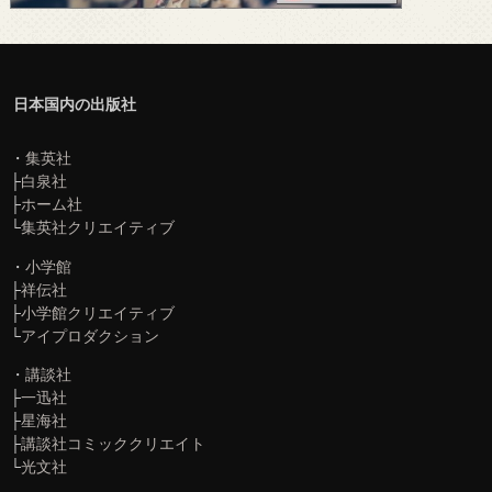
日本国内の出版社
・
集英社
├
白泉社
├
ホーム社
└
集英社クリエイティブ
・
小学館
├
祥伝社
├
小学館クリエイティブ
└
アイプロダクション
・
講談社
├
一迅社
├
星海社
├
講談社コミッククリエイト
└
光文社