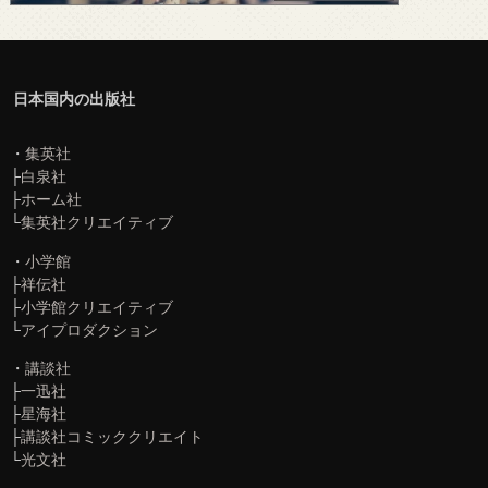
日本国内の出版社
・
集英社
├
白泉社
├
ホーム社
└
集英社クリエイティブ
・
小学館
├
祥伝社
├
小学館クリエイティブ
└
アイプロダクション
・
講談社
├
一迅社
├
星海社
├
講談社コミッククリエイト
└
光文社