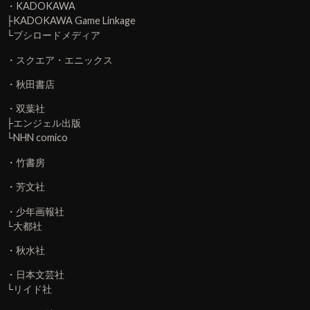
・
KADOKAWA
├
KADOKAWA Game Linkage
└
ブシロードメディア
・
スクエア・エニックス
・
秋田書店
・
双葉社
├
エンジェル出版
└
NHN comico
・
竹書房
・
芳文社
・
少年画報社
└
大都社
・
秋水社
・
日本文芸社
└
リイド社