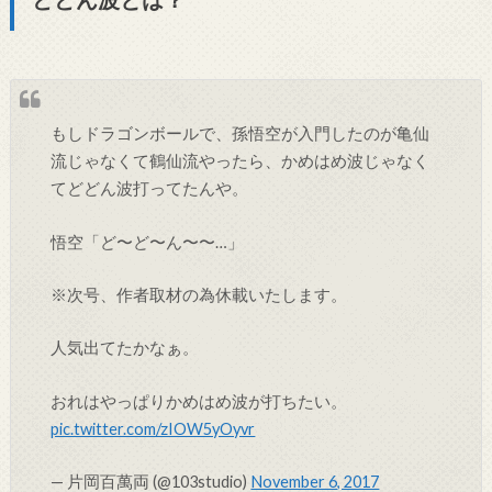
もしドラゴンボールで、孫悟空が入門したのが亀仙
流じゃなくて鶴仙流やったら、かめはめ波じゃなく
てどどん波打ってたんや。
悟空「ど〜ど〜ん〜〜…」
※次号、作者取材の為休載いたします。
人気出てたかなぁ。
おれはやっぱりかめはめ波が打ちたい。
pic.twitter.com/zIOW5yOyvr
— 片岡百萬両 (@103studio)
November 6, 2017