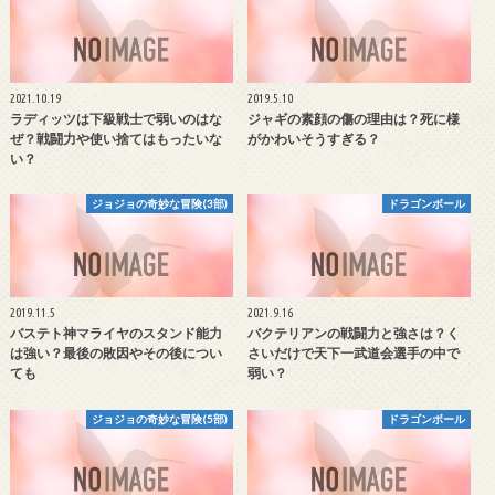
2021.10.19
2019.5.10
ラディッツは下級戦士で弱いのはな
ジャギの素顔の傷の理由は？死に様
ぜ？戦闘力や使い捨てはもったいな
がかわいそうすぎる？
い？
ジョジョの奇妙な冒険(3部)
ドラゴンボール
2019.11.5
2021.9.16
バステト神マライヤのスタンド能力
バクテリアンの戦闘力と強さは？く
は強い？最後の敗因やその後につい
さいだけで天下一武道会選手の中で
ても
弱い？
ジョジョの奇妙な冒険(5部)
ドラゴンボール