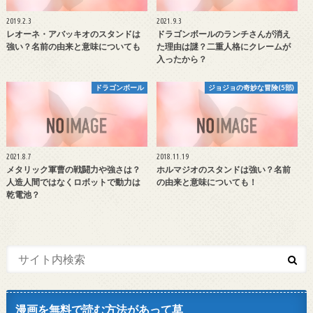
2019.2.3
2021.9.3
レオーネ・アバッキオのスタンドは
ドラゴンボールのランチさんが消え
強い？名前の由来と意味についても
た理由は謎？二重人格にクレームが
入ったから？
ドラゴンボール
ジョジョの奇妙な冒険(5部)
2021.8.7
2018.11.19
メタリック軍曹の戦闘力や強さは？
ホルマジオのスタンドは強い？名前
人造人間ではなくロボットで動力は
の由来と意味についても！
乾電池？
漫画を無料で読む方法があって草