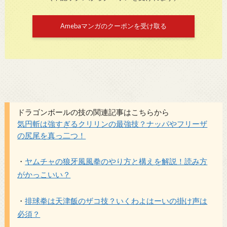
Amebaマンガのクーポンを受け取る
ドラゴンボールの技の関連記事はこちらから
気円斬は強すぎるクリリンの最強技？ナッパやフリーザ
の尻尾を真っ二つ！
・
ヤムチャの狼牙風風拳のやり方と構えを解説！読み方
がかっこいい？
・
排球拳は天津飯のザコ技？いくわよはーいの掛け声は
必須？