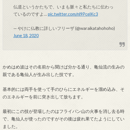
仏道というかたちで、いまも脈々と私たちに伝わっ
ているのですよ…
pic.twitter.com/nl9PcelKc3
— やけに仏教に詳しいフリーザ (@waraikatahohoho)
June 18, 2020
かめはめ波はその名前から聞けば分かる通り、亀仙流の生みの
親である亀仙人が生み出した技です。
基本的には両手を使って手のひらにエネルギーを溜め込み、そ
のエネルギーを前に突き出して放ちます。
最初にこの技が登場したのはフライパン山の火事を消し去る時
で、亀仙人が使ったのですがその後は疲れ果てたようにしてい
ました。