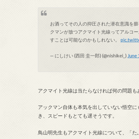
お酒ってその人の抑圧された潜在意識を膨
クマンが放つアクマイト光線ってアルコー
すことは可能なのかもしれない。
pic.twi
— にしけい (西田 圭一郎) (@nishikei_)
June 
アクマイト光線は当たらなければ何の問題も
アックマン自体も本気を出していない悟空に
き、スピードもとても遅そうです。
鳥山明先生もアクマイト光線について、「た