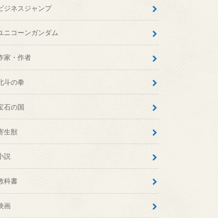
ビジネスジャンプ
ユニコーンガンダム
作家・作者
北斗の拳
宝石の国
寄生獣
小説
教科書
映画