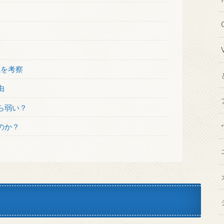
説を考察
由
ら弱い？
のか？