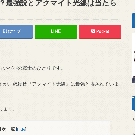
？最強説とアクマイト光線は当たら
はてブ
Pocket
占いババの戦士のひとりです。
すが、必殺技『アクマイト光線』は最強と噂されていま
しょう。
目次一覧
[
hide
]