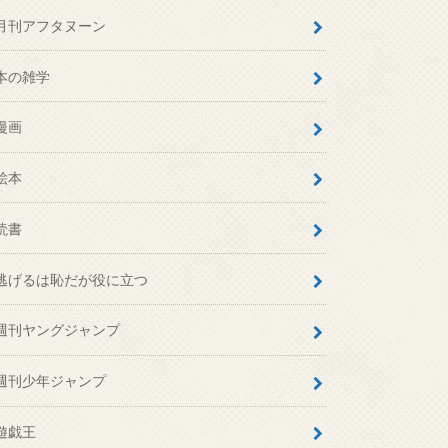
月刊アフタヌーン
本の雑学
漫画
絵本
読書
逃げるは恥だが役に立つ
週刊ヤングジャンプ
週刊少年ジャンプ
遊戯王