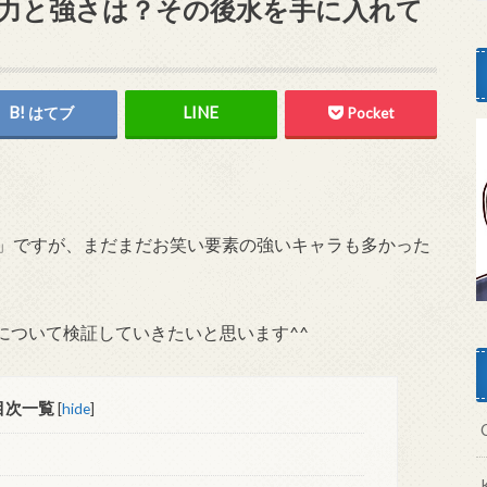
力と強さは？その後水を手に入れて
はてブ
Pocket
会」ですが、まだまだお笑い要素の強いキャラも多かった
について検証していきたいと思います^^
目次一覧
[
hide
]