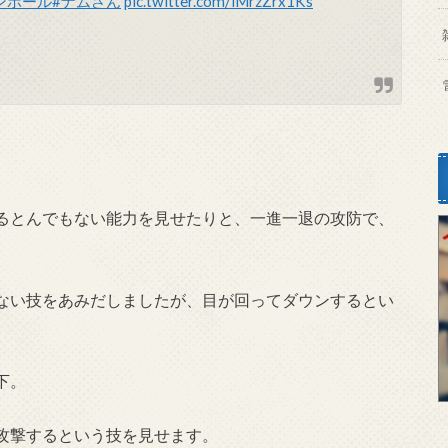
ンボール
#ナムさん
pic.twitter.com/iMrzZrx1Ks
るとんでもない能力を見せたりと、一進一退の攻防で、
ない技をあみだしましたが、目が回ってダウンするとい
下。
攻撃するという技を見せます。