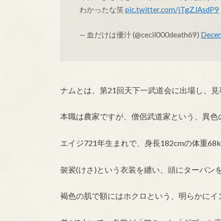
わかったな笑
pic.twitter.com/jTgZJAsdP9
— 血だけは優汁 (@cecil000death69)
Decem
ナムとは、第21回天下一武道会に出場し、見
本職は農家ですが、僧侶武道家という、異色
エイジ721年生まれで、身長182cmの体重68k
袈裟(けさ)という衣装を纏い、頭にターバン
褐色の肌で額にはホクロという、明らかにイ