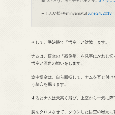
勝つだろう。あとチャパ王とか。
#ドラゴ
— しんや松 (@shinyamatu)
June 24, 2018
そして、準決勝で「悟空」と対戦します。
ナムは、悟空の「残像拳」を見事にかわし切
悟空と互角の戦いをします。
途中悟空は、自ら回転して、ナムを寄せ付け
う墓穴を掘ります。
するとナムは天高く飛び、上空から一気に降
腕をクロスさせて、ダウンした悟空の喉元に