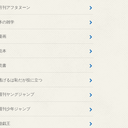
月刊アフタヌーン
本の雑学
漫画
絵本
読書
逃げるは恥だが役に立つ
週刊ヤングジャンプ
週刊少年ジャンプ
遊戯王