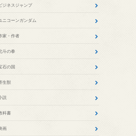
ビジネスジャンプ
ユニコーンガンダム
作家・作者
北斗の拳
宝石の国
寄生獣
小説
教科書
映画