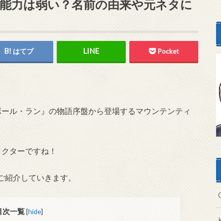
能力は弱い？名前の由来や元ネタに
はてブ
Pocket
ボール・ラン』の物語序盤から登場するマウンテンティ
ラクターですね！
ご紹介していきます。
目次一覧
[
hide
]