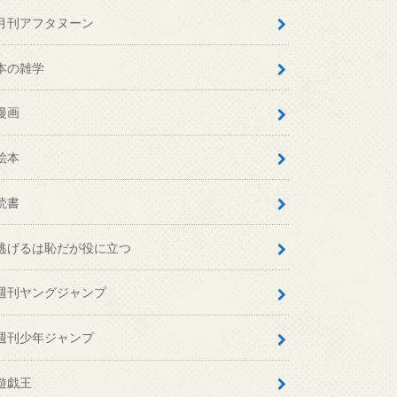
月刊アフタヌーン
本の雑学
漫画
絵本
読書
逃げるは恥だが役に立つ
週刊ヤングジャンプ
週刊少年ジャンプ
遊戯王