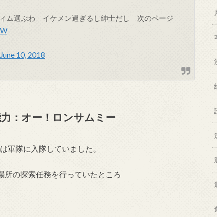
ィム選ぶわ イケメン過ぎるし紳士だし 次のページ
brW
June 10, 2018
力：オー！ロンサムミー
、彼は軍隊に入隊していました。
場所の探索任務を行っていたところ
。