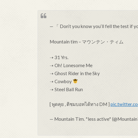
— 「 Don’t you know you’ll fell the test if 
Mountain tim – マウンテン・ティム
➝ 31 Yrs.
➝ Oh! Lonesome Me
➝ Ghost Rider in the Sky
➝ Cowboy
➝ Steel Ball Run
[ พูดคุย , ติชมบอทได้ทาง DM ]
pic.twitter.
— Mountain Tim. *less active* (@Mountai