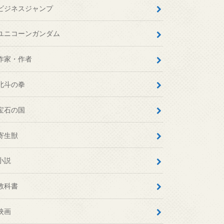
ビジネスジャンプ
ユニコーンガンダム
作家・作者
北斗の拳
宝石の国
寄生獣
小説
教科書
映画