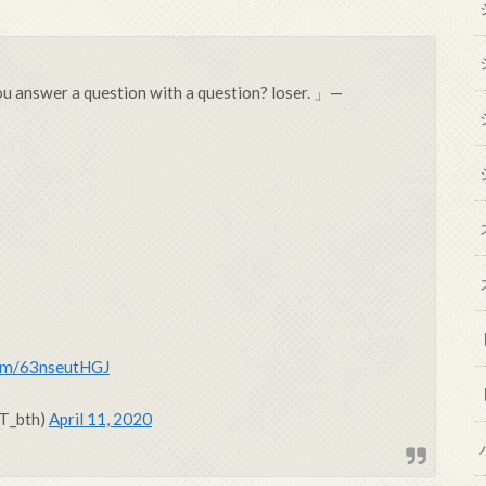
you answer a question with a question? loser. 」—
com/63nseutHGJ
nT_bth)
April 11, 2020