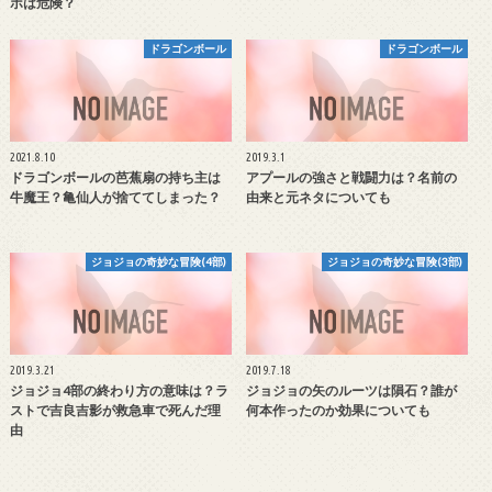
ポは危険？
ドラゴンボール
ドラゴンボール
2021.8.10
2019.3.1
ドラゴンボールの芭蕉扇の持ち主は
アプールの強さと戦闘力は？名前の
牛魔王？亀仙人が捨ててしまった？
由来と元ネタについても
ジョジョの奇妙な冒険(4部)
ジョジョの奇妙な冒険(3部)
2019.3.21
2019.7.18
ジョジョ4部の終わり方の意味は？ラ
ジョジョの矢のルーツは隕石？誰が
ストで吉良吉影が救急車で死んだ理
何本作ったのか効果についても
由