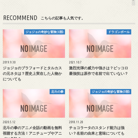
RECOMMEND
こちらの記事も人気です。
ジョジョの奇妙な冒険(1部)
ドラゴンボール
2019.9.30
2021.10.7
ジョジョのブラフォードとタルカス
激烈光弾の威力や強さは？ピッコロ
の元ネタは？歴史上実在した人物か
最強技は原作で名前で出ていない？
についても
北斗の拳
ジョジョの奇妙な冒険(5部)
2020.5.12
2018.11.28
北斗の拳のアニメ全話の動画を無料
チョコラータのスタンド能力は強
視聴する方法！アニチューブやアニ
い？名前の由来と意味についても