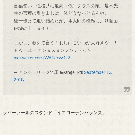
言葉使い、性格共に最高（低）クラスの敵。荒木先
生の言葉の引き出しは一体どうなっとるんや。
後一歩まで追い詰めたが、承太郎の機転により顔面
破壊の上リタイア。
しかし、敢えて言う！わしはこいつが大好きや！！
ドゥーユー アンタスタンンンンドゥ？
pic.twitter.com/Wd4Uczz4x9
— アンジェリーク池田 (@ange_ikd)
September 13,
2018
ラバーソールのスタンド「イエローテンバランス」