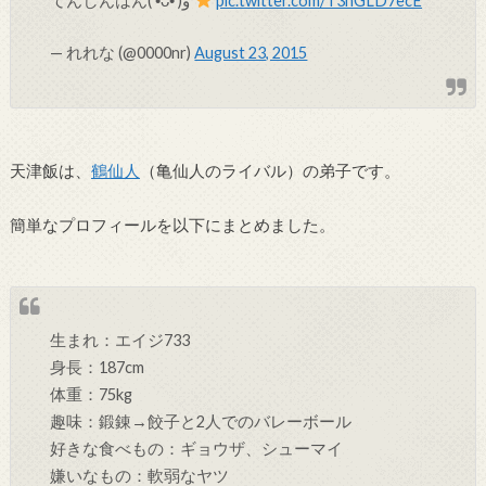
てんしんはん( •̀ᴗ•́ )و ̑̑
pic.twitter.com/T3hGLD7ecE
— れれな (@0000nr)
August 23, 2015
天津飯は、
鶴仙人
（亀仙人のライバル）の弟子です。
簡単なプロフィールを以下にまとめました。
生まれ：エイジ733
身長：187cm
体重：75kg
趣味：鍛錬→餃子と2人でのバレーボール
好きな食べもの：ギョウザ、シューマイ
嫌いなもの：軟弱なヤツ