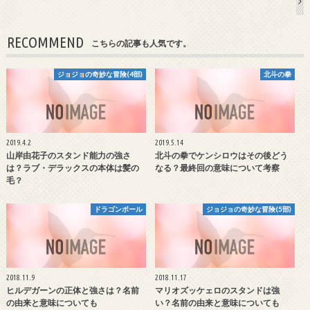
RECOMMEND
こちらの記事も人気です。
ジョジョの奇妙な冒険(4部)
北斗の拳
2019.4.2
2019.5.14
山岸由花子のスタンド能力の強さ
北斗の拳でケンシロウはその後どう
は？ラブ・デラックスの本体は髪の
なる？最終回の意味について考察
毛？
ドラゴンボール
ジョジョの奇妙な冒険(5部)
2018.11.9
2018.11.17
ヒルデガーンの正体と強さは？名前
マリオズッケェロのスタンドは強
の由来と意味についても
い？名前の由来と意味についても