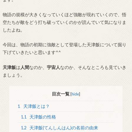
物語の規模が大きくなっていくほど強敵が現れていくので、悟
空たちが敵をどう打ち破っていくのかが読んでいて気になりま
したよね。
今回は、物語の初期に強敵として登場した天津飯について掘り
下げていきたいと思います^^
天津飯
は
人間
なのか、
宇宙人
なのか、そんなところも見ていき
ましょう。
目次一覧
[
hide
]
1
天津飯とは？
1.1
天津飯の性格
1.2
天津飯(てんしんはん)の名前の由来