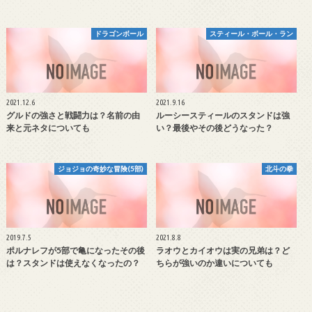
ドラゴンボール
スティール・ボール・ラン
2021.12.6
2021.9.16
グルドの強さと戦闘力は？名前の由
ルーシースティールのスタンドは強
来と元ネタについても
い？最後やその後どうなった？
ジョジョの奇妙な冒険(5部)
北斗の拳
2019.7.5
2021.8.8
ポルナレフが5部で亀になったその後
ラオウとカイオウは実の兄弟は？ど
は？スタンドは使えなくなったの？
ちらが強いのか違いについても