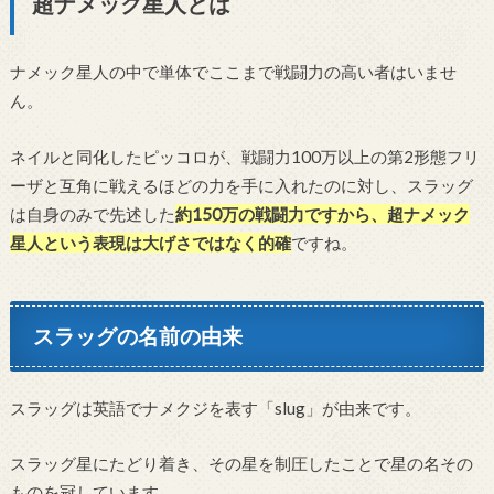
超ナメック星人とは
ナメック星人の中で単体でここまで戦闘力の高い者はいませ
ん。
ネイルと同化したピッコロが、戦闘力100万以上の第2形態フリ
ーザと互角に戦えるほどの力を手に入れたのに対し、スラッグ
は自身のみで先述した
約150万の戦闘力ですから、超ナメック
星人という表現は大げさではなく的確
ですね。
スラッグの名前の由来
スラッグは英語でナメクジを表す「slug」が由来です。
スラッグ星にたどり着き、その星を制圧したことで星の名その
ものを冠しています。