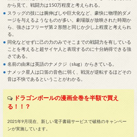
から見て、戦闘力は150万程度と考えられる。
スラッグの技には腕伸ばしや巨大化など、豪快に物理的ダメ
ージを与えるようなものが多い。劇場版が放映された時期か
ら、強さはフリーザ第２形態と同じか少し上程度と考えられ
る。
同化などせずに己の力のみでそこまでの戦闘力を有している
ことを考えると超サイヤ人と表現するのに十分納得できる強
さである。
名前の由来は英語のナメクジ（slug）からきている。
ナメック星人は口笛の音色に弱く、戦況が逆転するほどその
音は不快であるということがわかる。
ドラゴンボールの漫画全巻を半額で買え
る！！？
2021年9月現在、新しい電子書籍サービスで破格のキャンペー
ンが実施しています。