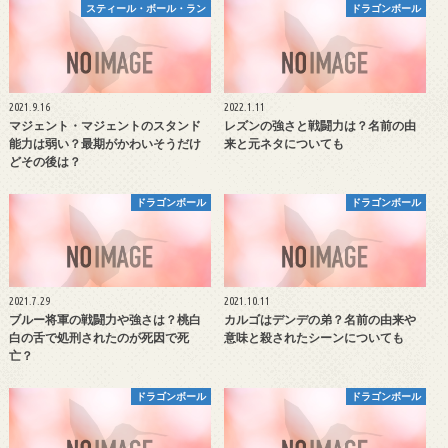
スティール・ボール・ラン
ドラゴンボール
2021.9.16
2022.1.11
マジェント・マジェントのスタンド
レズンの強さと戦闘力は？名前の由
能力は弱い？最期がかわいそうだけ
来と元ネタについても
どその後は？
ドラゴンボール
ドラゴンボール
2021.7.29
2021.10.11
ブルー将軍の戦闘力や強さは？桃白
カルゴはデンデの弟？名前の由来や
白の舌で処刑されたのが死因で死
意味と殺されたシーンについても
亡？
ドラゴンボール
ドラゴンボール