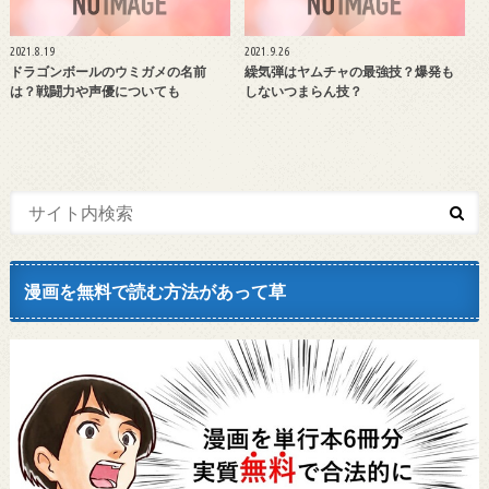
2021.8.19
2021.9.26
ドラゴンボールのウミガメの名前
繰気弾はヤムチャの最強技？爆発も
は？戦闘力や声優についても
しないつまらん技？
漫画を無料で読む方法があって草