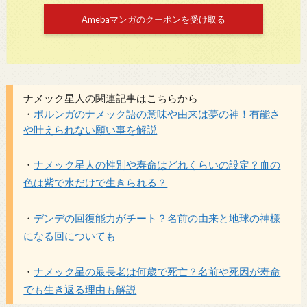
Amebaマンガのクーポンを受け取る
ナメック星人の関連記事はこちらから
・
ポルンガのナメック語の意味や由来は夢の神！有能さ
や叶えられない願い事を解説
・
ナメック星人の性別や寿命はどれくらいの設定？血の
色は紫で水だけで生きられる？
・
デンデの回復能力がチート？名前の由来と地球の神様
になる回についても
・
ナメック星の最長老は何歳で死亡？名前や死因が寿命
でも生き返る理由も解説