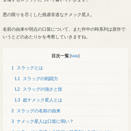
悪の限りを尽くした残虐非道なナメック星人。
名前の由来や弱点の口笛について、また作中の時系列は原作で
いうとどのあたりかを考察していきますね。
目次一覧
[
hide
]
1
スラッグとは
1.1
スラッグの戦闘力
1.2
スラッグの強さと技
1.3
超ナメック星人とは
2
スラッグの名前の由来
3
ナメック星人は口笛に弱い？