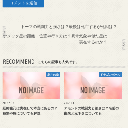
トーマの戦闘力と強さは？最後は死亡するが死因は？
ナメック星の距離・位置や行き方は？異常気象や似た星は
実在するのか？
RECOMMEND
こちらの記事も人気です。
北斗の拳
ドラゴンボール
2019.5.14
2022.1.1
経絡秘孔は実在して本当にあるの？
アモンドの戦闘力と強さは？名前の
種類や数についても解説
由来と元ネタについても