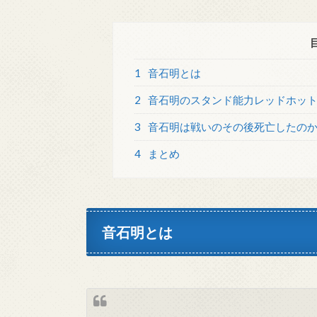
1
音石明とは
2
音石明のスタンド能力レッドホッ
3
音石明は戦いのその後死亡したの
4
まとめ
音石明とは