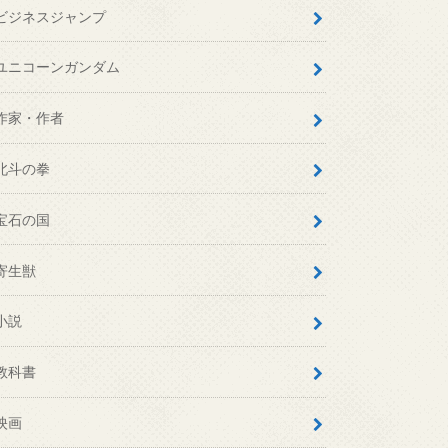
ビジネスジャンプ
ユニコーンガンダム
作家・作者
北斗の拳
宝石の国
寄生獣
小説
教科書
映画