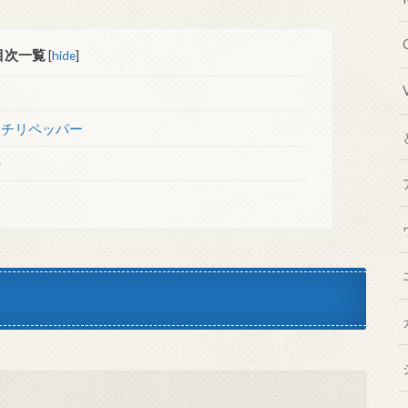
目次一覧
[
hide
]
トチリペッパー
か