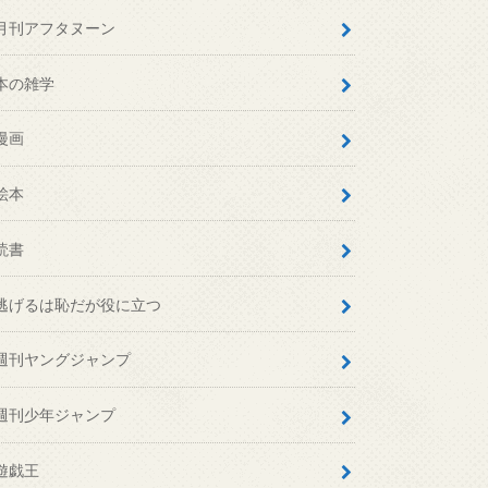
月刊アフタヌーン
本の雑学
漫画
絵本
読書
逃げるは恥だが役に立つ
週刊ヤングジャンプ
週刊少年ジャンプ
遊戯王