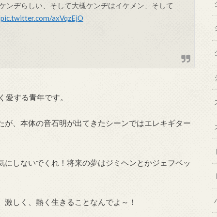
ケンヂらしい、そして大槻ケンヂはイケメン、そして
メ
pic.twitter.com/axVqzEjO
なく愛する青年です。
たが、本体の音石明が出てきたシーンではエレキギター
気にしないでくれ！将来の夢はジミヘンとかジェフベッ
、激しく、熱く生きることなんでよ～！