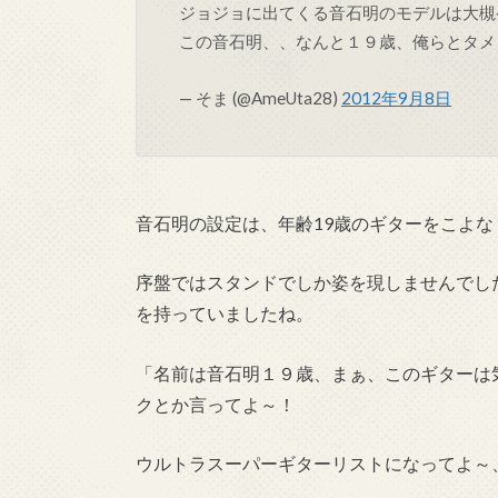
ジョジョに出てくる音石明のモデルは大槻
この音石明、、なんと１９歳、俺らとタ
— そま (@AmeUta28)
2012年9月8日
音石明の設定は、年齢19歳のギターをこよ
序盤ではスタンドでしか姿を現しませんでし
を持っていましたね。
「名前は音石明１９歳、まぁ、このギターは
クとか言ってよ～！
ウルトラスーパーギターリストになってよ～