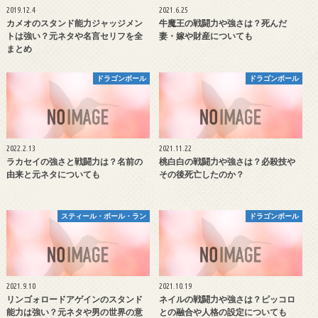
2019.12.4
2021.6.25
カメオのスタンド能力ジャッジメン
牛魔王の戦闘力や強さは？死んだ
トは強い？元ネタや名言セリフを全
妻・嫁や財産についても
まとめ
ドラゴンボール
ドラゴンボール
2022.2.13
2021.11.22
ラカセイの強さと戦闘力は？名前の
桃白白の戦闘力や強さは？必殺技や
由来と元ネタについても
その後死亡したのか？
スティール・ボール・ラン
ドラゴンボール
2021.9.10
2021.10.19
リンゴォロードアゲインのスタンド
ネイルの戦闘力や強さは？ピッコロ
能力は強い？元ネタや男の世界の意
との融合や人格の設定についても