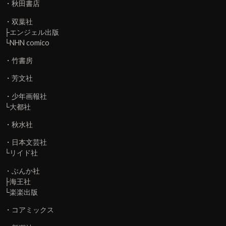
・
秋田書店
・
双葉社
├
エンジェル出版
└
NHN comico
・
竹書房
・
芳文社
・
少年画報社
└
大都社
・
秋水社
・
日本文芸社
└
リイド社
・
ぶんか社
├
海王社
└
楽楽出版
・
コアミックス