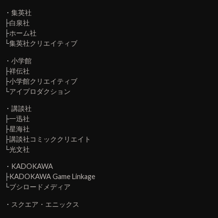
・
集英社
├
白泉社
├
ホーム社
└
集英社クリエイティブ
・
小学館
├
祥伝社
├
小学館クリエイティブ
└
アイプロダクション
・
講談社
├
一迅社
├
星海社
├
講談社コミッククリエイト
└
光文社
・
KADOKAWA
├
KADOKAWA Game Linkage
└
ブシロードメディア
・
スクエア・エニックス