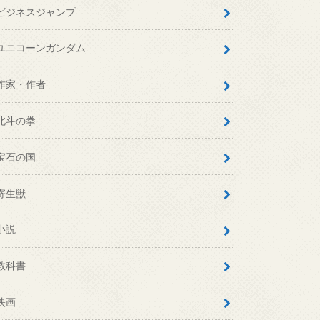
ビジネスジャンプ
ユニコーンガンダム
作家・作者
北斗の拳
宝石の国
寄生獣
小説
教科書
映画