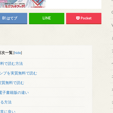
はてブ
Pocket
目次一覧
[
hide
]
無料で読む方法
ャンプを実質無料で読む
実質無料で読む
電子書籍版の違い
する方法
非常に良い