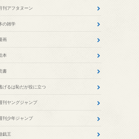
月刊アフタヌーン
本の雑学
漫画
絵本
読書
逃げるは恥だが役に立つ
週刊ヤングジャンプ
週刊少年ジャンプ
遊戯王