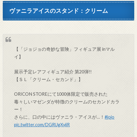
ヴァニラアイスのスタンド：クリーム
【「ジョジョの奇妙な冒険」フィギュア展 inマル
イ】
展示予定レアフィギュア紹介 第20弾!!
【ＳＬ「クリーム・セカンド」】
ORICON STOREにて1000体限定で販売された
毒々しいマゼンダが特徴のクリームのセカンドカラ
ー！
さらに、口の中にはヴァニラ・アイスが…！
#jojo
pic.twitter.com/DGRUgXyiiR