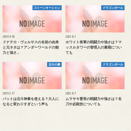
ストーンオーシャン
ドラゴンボール
2019.9.18
2021.8.7
ドナテロ・ヴェルサスの名前の由来
ホワイト将軍の戦闘力や強さは？マ
と元ネタは？アンダーワールドの能
ッスルタワーの管理人の最期につい
力と強さ…
ても
北斗の拳
ドラゴンボール
2019.5.17
2021.8.7
バットは北斗神拳を使える？大人に
ムラサキ曹長の戦闘力や強さは？名
なると変わりすぎという声も
刀や必殺技についても