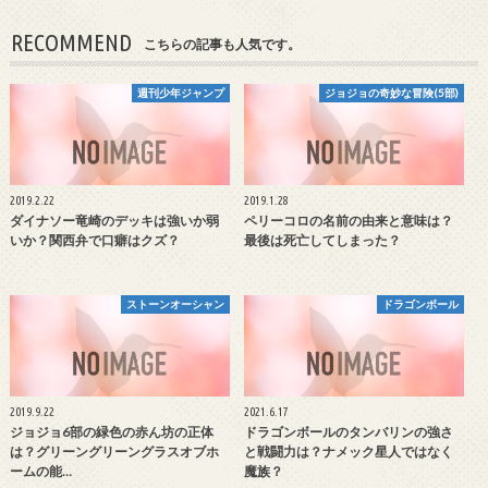
RECOMMEND
こちらの記事も人気です。
週刊少年ジャンプ
ジョジョの奇妙な冒険(5部)
2019.2.22
2019.1.28
ダイナソー竜崎のデッキは強いか弱
ペリーコロの名前の由来と意味は？
いか？関西弁で口癖はクズ？
最後は死亡してしまった？
ストーンオーシャン
ドラゴンボール
2019.9.22
2021.6.17
ジョジョ6部の緑色の赤ん坊の正体
ドラゴンボールのタンバリンの強さ
は？グリーングリーングラスオブホ
と戦闘力は？ナメック星人ではなく
ームの能…
魔族？