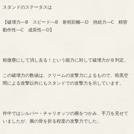
スタンドのステータスは
【破壊力―B スピード―B 射程距離―D 持続力―C 精密
動作性―C 成長性―D】
粉微塵にして消し去る！という能力に対して破壊力がＢ判定。
この破壊力の数値は、クリームの攻撃力によるもので、暗黒空
間による攻撃以外にもスタンドでの攻撃力を示しています。
作中ではシルバー・チャリオッツの腕をつかみ、手刀を見せて
いましたが、腕の骨を折る程度の攻撃力でした。