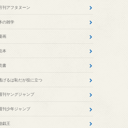
月刊アフタヌーン
本の雑学
漫画
絵本
読書
逃げるは恥だが役に立つ
週刊ヤングジャンプ
週刊少年ジャンプ
遊戯王