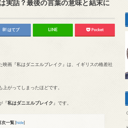
は実話？最後の言葉の意味と結末に
はてブ
Pocket
た映画『私はダニエルブレイク』は、イギリスの格差社
も上がってしまったほどです。
が『
私はダニエルブレイク
』です。
目次一覧
[
hide
]