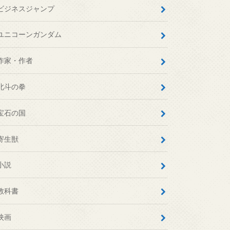
ビジネスジャンプ
ユニコーンガンダム
作家・作者
北斗の拳
宝石の国
寄生獣
小説
教科書
映画