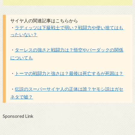
サイヤ人の関連記事はこちらから
・
ラディッツは下級戦士で弱い？戦闘力や使い捨てはも
ったいない？
・
ターレスの強さと戦闘力は？悟空やバーダックの関係
についても
・
トーマの戦闘力と強さは？最後は死亡するが死因は？
・
伝説のスーパーサイヤ人の正体は誰？ヤモシ説はガセ
ネタで嘘？
Sponsored Link