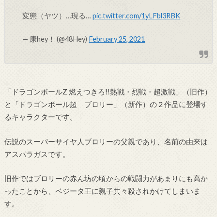
変態（ヤツ）…現る…
pic.twitter.com/1yLFbl3RBK
— 康hey！ (@48Hey)
February 25, 2021
「ドラゴンボールZ 燃えつきろ!!熱戦・烈戦・超激戦」（旧作）
と「ドラゴンボール超 ブロリー」（新作）の２作品に登場す
るキャラクターです。
伝説のスーパーサイヤ人ブロリーの父親であり、名前の由来は
アスパラガスです。
旧作ではブロリーの赤ん坊の頃からの戦闘力があまりにも高か
ったことから、ベジータ王に親子共々殺されかけてしまいま
す。