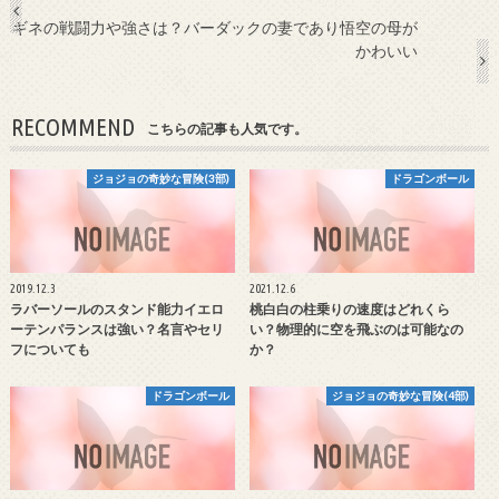
ギネの戦闘力や強さは？バーダックの妻であり悟空の母が
かわいい
RECOMMEND
こちらの記事も人気です。
ジョジョの奇妙な冒険(3部)
ドラゴンボール
2019.12.3
2021.12.6
ラバーソールのスタンド能力イエロ
桃白白の柱乗りの速度はどれくら
ーテンパランスは強い？名言やセリ
い？物理的に空を飛ぶのは可能なの
フについても
か？
ドラゴンボール
ジョジョの奇妙な冒険(4部)