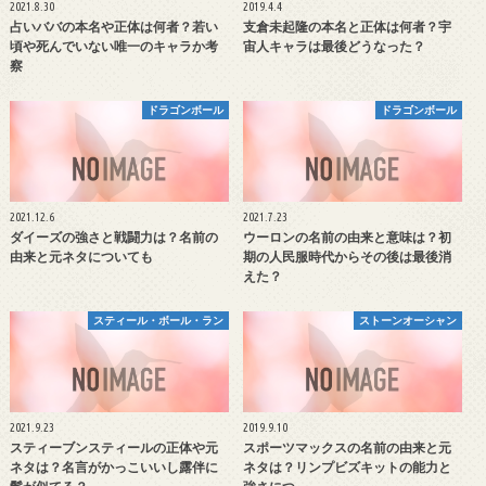
2021.8.30
2019.4.4
占いババの本名や正体は何者？若い
支倉未起隆の本名と正体は何者？宇
頃や死んでいない唯一のキャラか考
宙人キャラは最後どうなった？
察
ドラゴンボール
ドラゴンボール
2021.12.6
2021.7.23
ダイーズの強さと戦闘力は？名前の
ウーロンの名前の由来と意味は？初
由来と元ネタについても
期の人民服時代からその後は最後消
えた？
スティール・ボール・ラン
ストーンオーシャン
2021.9.23
2019.9.10
スティーブンスティールの正体や元
スポーツマックスの名前の由来と元
ネタは？名言がかっこいいし露伴に
ネタは？リンプビズキットの能力と