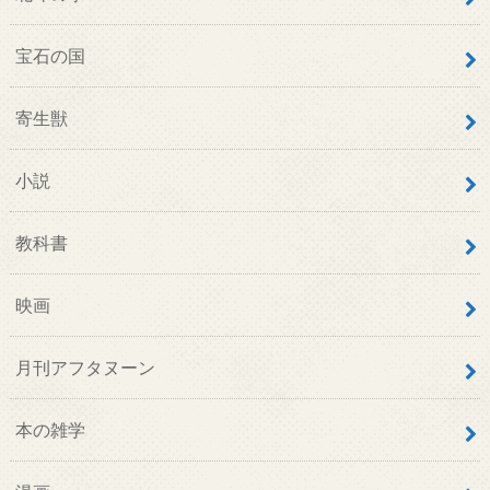
宝石の国
寄生獣
小説
教科書
映画
月刊アフタヌーン
本の雑学