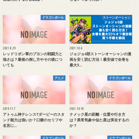
ドラゴンボール
ストーンオーシャン
2021.8.29
2021.10.6
レッドリボン軍のブヨンの戦闘力と
ジョジョ6部ストーンオーシャンの漫
強さは？最後の倒し方やその後につ
画を安く読む方法！最安値で全巻を
いても
最大5…
アニメ
ドラゴンボール
2019.11.7
2021.10.18
アトゥム神テレンスTダービーのスタ
ナメック星の距離・位置や行き方
ンド能力は強いか？口癖のセリフや
は？異常気象や似た星は実在するの
名言に…
か？
ドラゴンボール
ドラゴンボール