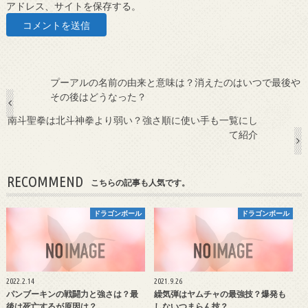
アドレス、サイトを保存する。
プーアルの名前の由来と意味は？消えたのはいつで最後や
その後はどうなった？
南斗聖拳は北斗神拳より弱い？強さ順に使い手も一覧にし
て紹介
RECOMMEND
こちらの記事も人気です。
ドラゴンボール
ドラゴンボール
2022.2.14
2021.9.26
パンブーキンの戦闘力と強さは？最
繰気弾はヤムチャの最強技？爆発も
後は死亡するが原因は？
しないつまらん技？