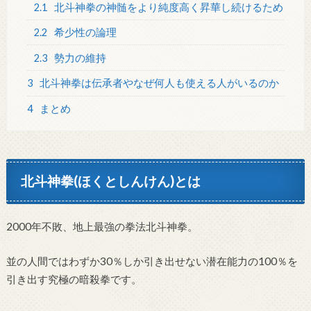
2.1
北斗神拳の神髄をより純度高く昇華し続けるため
2.2
希少性の論理
2.3
勢力の維持
3
北斗神拳は伝承者やなぜ何人も使える人がいるのか
4
まとめ
北斗神拳(ほくとしんけん)とは
2000年不敗、地上最強の拳法北斗神拳。
並の人間ではわずか30％しか引き出せない潜在能力の100％を
引き出す究極の暗殺拳です。