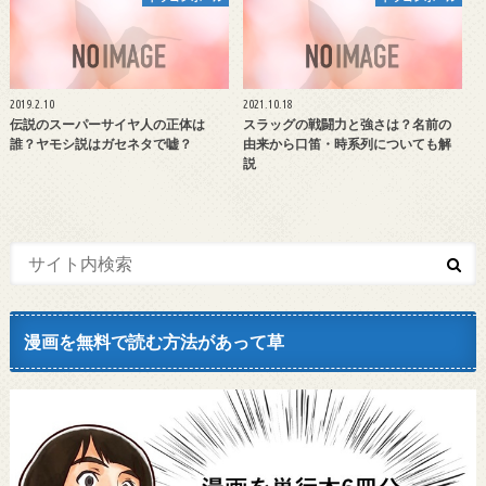
2019.2.10
2021.10.18
伝説のスーパーサイヤ人の正体は
スラッグの戦闘力と強さは？名前の
誰？ヤモシ説はガセネタで嘘？
由来から口笛・時系列についても解
説
漫画を無料で読む方法があって草