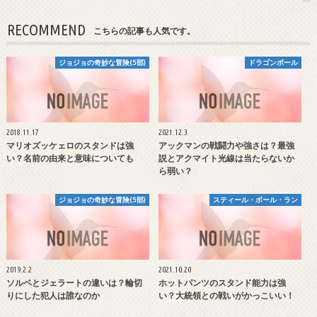
RECOMMEND
こちらの記事も人気です。
ジョジョの奇妙な冒険(5部)
ドラゴンボール
2018.11.17
2021.12.3
マリオズッケェロのスタンドは強
アックマンの戦闘力や強さは？最強
い？名前の由来と意味についても
説とアクマイト光線は当たらないか
ら弱い？
ジョジョの奇妙な冒険(5部)
スティール・ボール・ラン
2019.2.2
2021.10.20
ソルベとジェラートの違いは？輪切
ホットパンツのスタンド能力は強
りにした犯人は誰なのか
い？大統領との戦いがかっこいい！