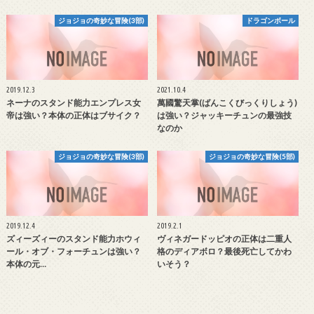
ジョジョの奇妙な冒険(3部)
ドラゴンボール
2019.12.3
2021.10.4
ネーナのスタンド能力エンプレス女
萬國驚天掌(ばんこくびっくりしょう)
帝は強い？本体の正体はブサイク？
は強い？ジャッキーチュンの最強技
なのか
ジョジョの奇妙な冒険(3部)
ジョジョの奇妙な冒険(5部)
2019.12.4
2019.2.1
ズィーズィーのスタンド能力ホウィ
ヴィネガードッピオの正体は二重人
ール・オブ・フォーチュンは強い？
格のディアボロ？最後死亡してかわ
本体の元…
いそう？