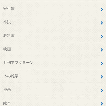
寄生獣
小説
教科書
映画
月刊アフタヌーン
本の雑学
漫画
絵本