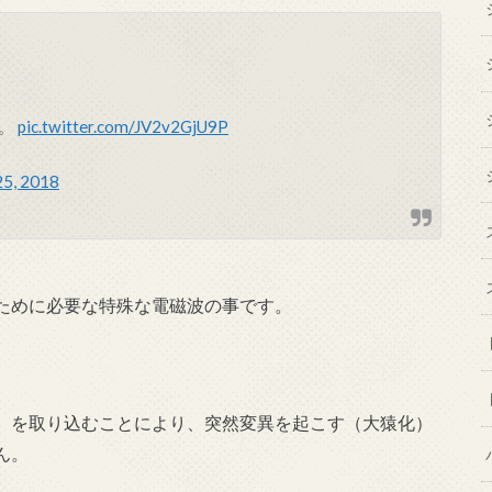
か。
pic.twitter.com/JV2v2GjU9P
25, 2018
ために必要な特殊な電磁波の事です。
）を取り込むことにより、突然変異を起こす（大猿化）
ん。