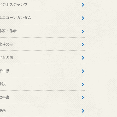
ビジネスジャンプ
ユニコーンガンダム
作家・作者
北斗の拳
宝石の国
寄生獣
小説
教科書
映画