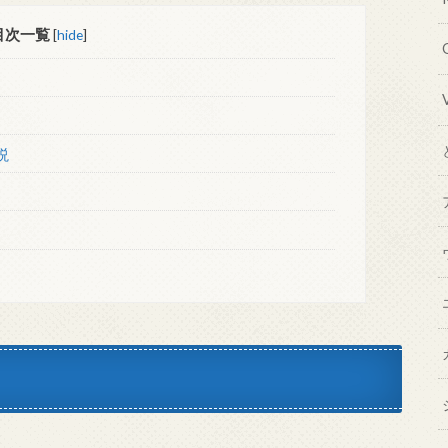
目次一覧
[
hide
]
説