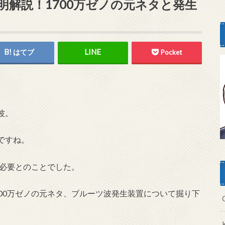
解説！1700万ゼノの元ネタと発生
はてブ
Pocket
波。
ですね。
ノ必要とのことでした。
700万ゼノの元ネタ、
ブルーツ波発生装置について掘り下