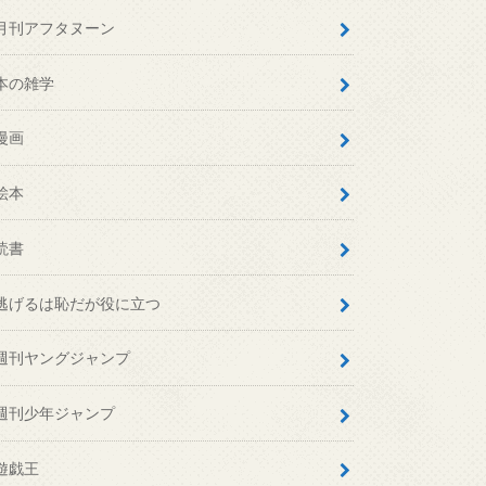
月刊アフタヌーン
本の雑学
漫画
絵本
読書
逃げるは恥だが役に立つ
週刊ヤングジャンプ
週刊少年ジャンプ
遊戯王