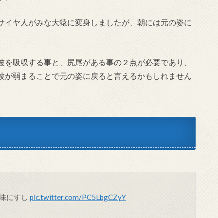
サイヤ人がみな大猿に変身しましたが、朝には元の姿に
波を吸収する事と、尻尾がある事の２点が必要であり、
波が弱まることで元の姿に戻ると言えるかもしれません
地味にすし
pic.twitter.com/PC5LbgCZyY