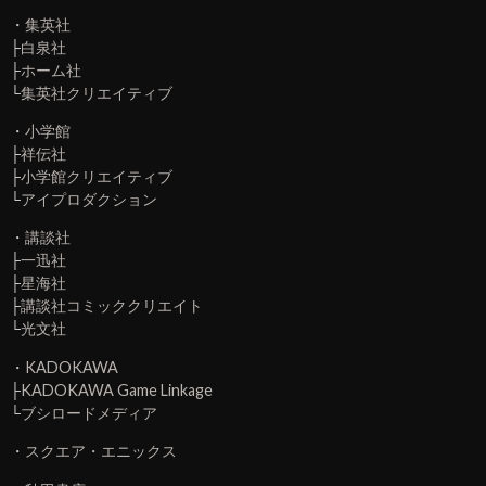
・
集英社
├
白泉社
├
ホーム社
└
集英社クリエイティブ
・
小学館
├
祥伝社
├
小学館クリエイティブ
└
アイプロダクション
・
講談社
├
一迅社
├
星海社
├
講談社コミッククリエイト
└
光文社
・
KADOKAWA
├
KADOKAWA Game Linkage
└
ブシロードメディア
・
スクエア・エニックス