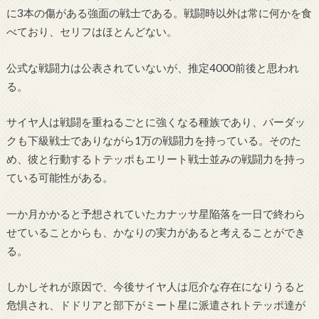
に3本の傷がある強面の戦士である。戦闘時以外は常に何かを食
べており、セリフはほとんどない。
公式な戦闘力は公表されていないが、推定4000前後と思われ
る。
サイヤ人は戦闘を重ねるごとに強くなる種族であり、バーダッ
クも下級戦士でありながら1万の戦闘力を持っている。そのた
め、彼と行動するトテッポもエリート戦士並みの戦闘力を持っ
ている可能性がある。
一か月かかると予想されていたカナッサ星陥落を一日で終わら
せていることからも、かなりの実力があると考えることができ
る。
しかしそれが原因で、今後サイヤ人は厄介な存在になりうると
危惧され、ドドリアと部下がミート星に派遣されトテッポ達が