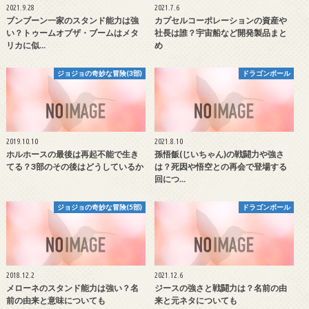
2021.9.28
2021.7.6
ブンブーン一家のスタンド能力は強
カプセルコーポレーションの資産や
い？トゥームオブザ・ブームはメタ
社長は誰？宇宙船など開発製品まと
リカに似…
め
ジョジョの奇妙な冒険(3部)
ドラゴンボール
2019.10.10
2021.8.10
ホルホースの最後は再起不能で生き
孫悟飯(じいちゃん)の戦闘力や強さ
てる？3部のその後はどうしているか
は？死因や悟空との再会で登場する
回につ…
ジョジョの奇妙な冒険(5部)
ドラゴンボール
2018.12.2
2021.12.6
メローネのスタンド能力は強い？名
ジースの強さと戦闘力は？名前の由
前の由来と意味についても
来と元ネタについても