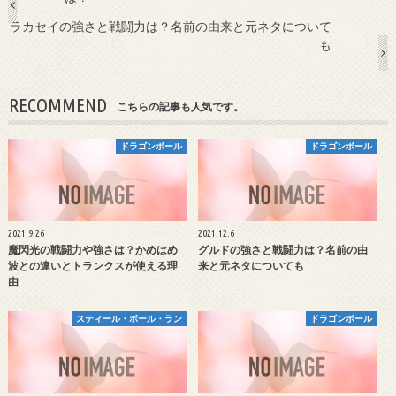
ラカセイの強さと戦闘力は？名前の由来と元ネタについて
も
RECOMMEND
こちらの記事も人気です。
ドラゴンボール
ドラゴンボール
2021.9.26
2021.12.6
魔閃光の戦闘力や強さは？かめはめ
グルドの強さと戦闘力は？名前の由
波との違いとトランクスが使える理
来と元ネタについても
由
スティール・ボール・ラン
ドラゴンボール