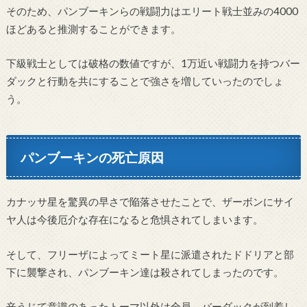
そのため、パンブーキンらの戦闘力はエリート戦士並みの4000
ほどあると推測することができます。
下
級戦士としては破格の数値ですが、1万近い戦闘力を持つバー
ダックと行動を共にすることで強さを増していったのでしょ
う。
パンブーキンの死亡原因
カナッサ星を驚異の早さで陥落させたことで、ザーボンにサイ
ヤ人は今後厄介な存在になると危惧されてしまいます。
そして、フリーザによってミート星に派遣されたドドリアと部
下に襲撃され、パンブーキン達は殺されてしまったのです。
辛うじて意識のあったトーマ以外は全員、バーダックが到着し