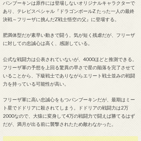
パンブーキンは原作には登場しないオリジナルキャラクターで
あり、テレビスペシャル『ドラゴンボールZ たった一人の最終
決戦～フリーザに挑んだZ戦士悟空の父』に登場する。
肥満体型だが素早い動きで闘う。気が短く残虐だが、フリーザ
に対しての忠誠心は高く、感謝している。
公式な戦闘力は公表されていないが、4000ほどと推測できる。
フリーザ軍の予想を上回る驚異の早さで星の陥落を完了させて
いることから、下級戦士でありながらエリート戦士並みの戦闘
力を持っている可能性が高い。
フリーザ軍に高い忠誠心をもつパンブーキンだが、最期はミー
ト星でドドリアに殺されてしまう。ドドリアの戦闘力は2万
2000なので、大猿に変身して4万の戦闘力で闘えば勝てるはず
だが、満月が出る前に襲撃されたため敵わなかった。