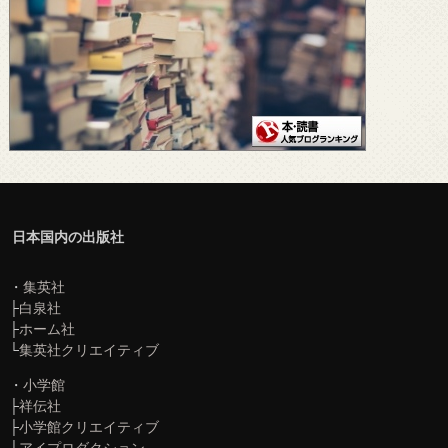
日本国内の出版社
・
集英社
├
白泉社
├
ホーム社
└
集英社クリエイティブ
・
小学館
├
祥伝社
├
小学館クリエイティブ
└
アイプロダクション