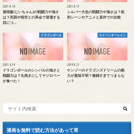
2021.8.10
2021.8.15
孫悟飯(じいちゃん)の戦闘力や強さ
シルバー大佐の戦闘力や強さは？処
は？死因や悟空との再会で登場する
刑シーンやアニメと原作での比較
回につ…
ドラゴンボール
ストーンオーシャン
2021.6.14
2019.8.21
ドラゴンボールのシンバルの強さと
ケンゾーのドラゴンズドリームの能
戦闘力は？丸焼きにしてヤジロベー
力が意味不明？複雑すぎてつまらな
が食べた！
い？
漫画を無料で読む方法があって草